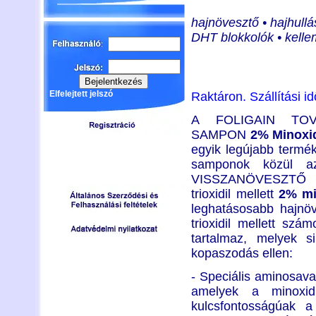
hajnövesztő • hajhullás
DHT blokkolók • kellem
Elfelejtett jelszó
Raktáron. Szállítási 
A FOLIGAIN TOV
SAMPON
2% Minoxid
egyik legújabb termé
samponok közül a
VISSZANÖVESZTŐ SA
trioxidil mellett
2% mi
leghatásosabb hajnöv
trioxidil mellett sz
tartalmaz, melyek s
kopaszodás ellen:
- Speciális aminosava
amelyek a minoxidi
kulcsfontosságúak 