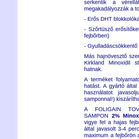
serkentik a vérell
megakadályozzák a tov
- Erős DHT blokkolóka
- Szőrtüsző erősítőket
fejbőrben)
- Gyulladáscsökkentő n
Más hajnövesztő sze
Kirkland Minoxidil s
hatnak.
A terméket folyamato
hatást. A gyártó által
használatot javaso
samponnal!) kiszáríthat
A FOLIGAIN TOV
SAMPON
2% Minoxi
vigye fel a hajas fej
által javasolt 3-4 per
maximum a fejbőrön a